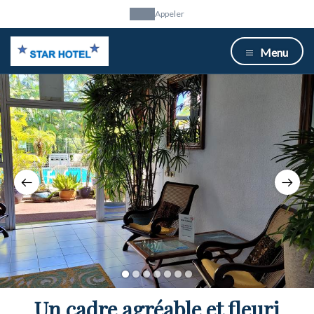
Appeler
Menu
1
2
3
4
5
6
7
Un cadre agréable et fleuri